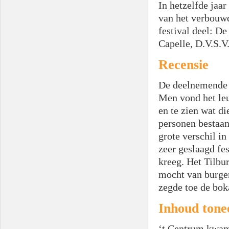
In hetzelfde jaa
van het verbouwd
festival deel: De
Capelle, D.V.S.V.
Recensie
De deelnemende v
Men vond het le
en te zien wat di
personen bestaan
grote verschil i
zeer geslaagd fe
kreeg. Het Tilbu
mocht van burgem
zegde toe de bok
Inhoud tone
‘t Centrum kwam