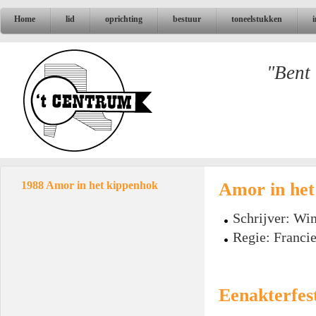
Home
lid
oprichting
bestuur
toneelstukken
"Bent 
Amor in het
1988 Amor in het kippenhok
Schrijver: Wi
Regie: Franci
Eenakterfest