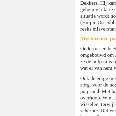
Dekkers. Hij kam
geheime relatie 
situatie wordt n
(Huipie Ossenblo
reeks misverstan
Mysterieuze pr
Ondertussen heef
omgebouwd om sa
ze de hulp in van
wat er van hem 
Ook de enige me
zorgt voor de no
potgrond. Met haa
overhoop. Wim Br
wisselen, terwijl
scherpte. Didier