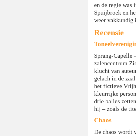
en de regie was 
Spuijbroek en he
weer vakkundig 
Recensie
Toneelverenigin
Sprang-Capelle –
zalencentrum Zid
klucht van auteu
gelach in de zaa
het fictieve Vrij
kleurrijke perso
drie balies zette
hij – zoals de ti
Chaos
De chaos wordt 