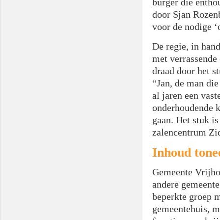
burger die enthou
door Sjan Rozen
voor de nodige ‘o
De regie, in han
met verrassende 
draad door het s
“Jan, de man die
al jaren een vast
onderhoudende kl
gaan. Het stuk i
zalencentrum Zi
Inhoud tone
Gemeente Vrijho
andere gemeente 
beperkte groep m
gemeentehuis, ma