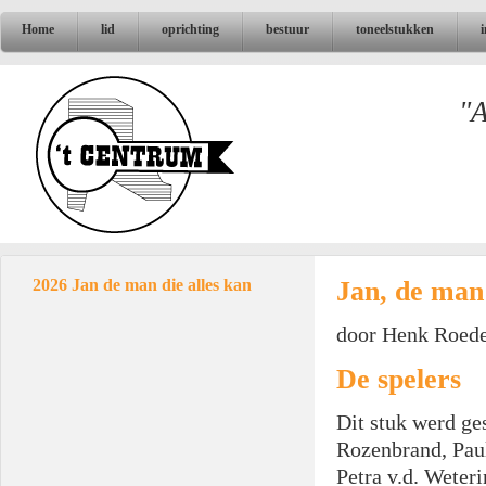
Home
lid
oprichting
bestuur
toneelstukken
"A
Jan, de man 
2026 Jan de man die alles kan
door Henk Roed
De spelers
Dit stuk werd ge
Rozenbrand, Pau
Petra v.d. Weter