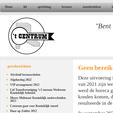
Home
lid
oprichting
bestuur
toneelstukken
"Bent 
Geen bereik
persberichten
Afscheid bestuursleden
Deze uitvoering 
Afgelasting 2022
van 2021 zijn we
VIP arrangement 2012
werd de horeca g
Lid Toneelvereniging ’t Centrum Wederom
Koninklijk beloond
konden komen, de
Marry Molenaar Koninklijk onderscheiden
2013
resulteerde in de
Centrum gaat voor Koninklijk toneel
Haar op Zolder 2012