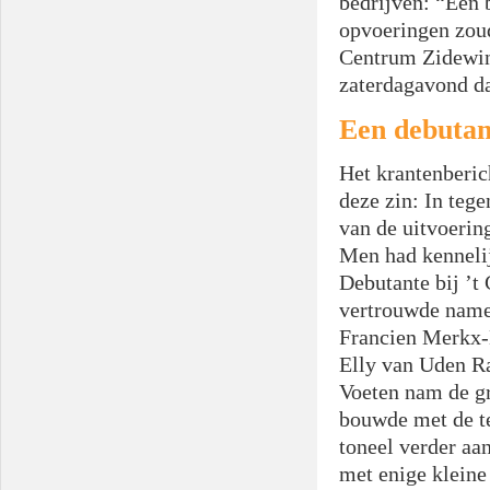
bedrijven: “Een
opvoeringen zoud
Centrum Zidewind
zaterdagavond da
Een debutan
Het krantenberic
deze zin: In teg
van de uitvoering
Men had kennelij
Debutante bij ’t
vertrouwde namen
Francien Merkx-B
Elly van Uden Ra
Voeten nam de gr
bouwde met de t
toneel verder aa
met enige kleine