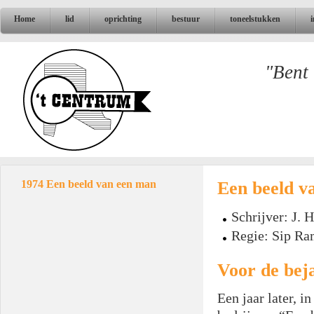
Home
lid
oprichting
bestuur
toneelstukken
"Bent 
Een beeld v
1974 Een beeld van een man
Schrijver: J.
Regie: Sip Ra
Voor de bej
Een jaar later, i