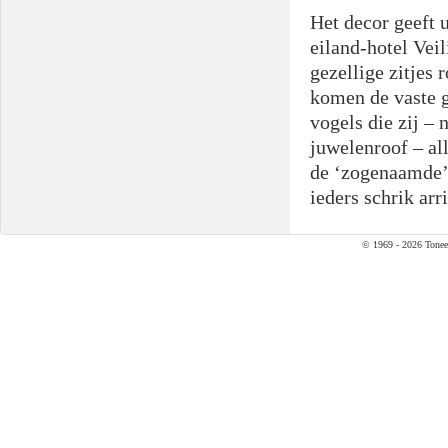
Het decor geeft 
eiland-hotel Veil
gezellige zitjes
komen de vaste g
vogels die zij –
juwelenroof – al
de ‘zogenaamde’ 
ieders schrik arr
© 1969 - 2026 Tonee