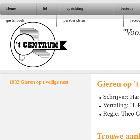
Home
lid
oprichting
bestuur
gastenboek
persberichten
faceb
"Voo
Gieren op 't 
1982 Gieren op t veilige nest
Schrijver: Ha
Vertaling: H. 
Regie: Theo G
Trouwe aan