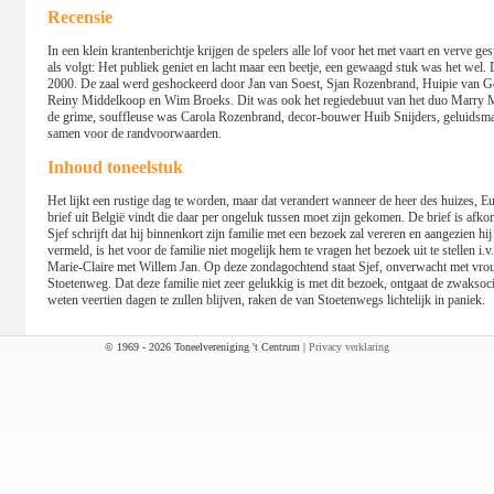
Recensie
In een klein krantenberichtje krijgen de spelers alle lof voor het met vaart en verve ges
als volgt: Het publiek geniet en lacht maar een beetje, een gewaagd stuk was het wel.
2000. De zaal werd geshockeerd door Jan van Soest, Sjan Rozenbrand, Huipie van G
Reiny Middelkoop en Wim Broeks. Dit was ook het regiedebuut van het duo Marry Mol
de grime, souffleuse was Carola Rozenbrand, decor-bouwer Huib Snijders, geluidsma
samen voor de randvoorwaarden.
Inhoud toneelstuk
Het lijkt een rustige dag te worden, maar dat verandert wanneer de heer des huizes, 
brief uit België vindt die daar per ongeluk tussen moet zijn gekomen. De brief is afko
Sjef schrijft dat hij binnenkort zijn familie met een bezoek zal vereren en aangezien 
vermeld, is het voor de familie niet mogelijk hem te vragen het bezoek uit te stellen i
Marie-Claire met Willem Jan. Op deze zondagochtend staat Sjef, onverwacht met vrou
Stoetenweg. Dat deze familie niet zeer gelukkig is met dit bezoek, ontgaat de zwaksoc
weten veertien dagen te zullen blijven, raken de van Stoetenwegs lichtelijk in paniek.
© 1969 - 2026 Toneelvereniging 't Centrum |
Privacy verklaring