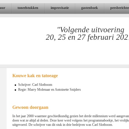
tuur
toneelstukken
improvisatie
gastenboek
persberichte
"Volgende uitvoering
20, 25 en 27 februari 202
Kouwe kak en tatoeage
Schrijver: Carl Slotboom
Regie: Marry Molenaar en Antoinette Snijders
Gewoon doorgaan
In het jaar 2000 waarmee geschiedkundig gezien het derde millennium werd aangevan
doen wat ze altijd al deden. Deze keer werd volgens het programmaboekje, het vrolijk
uitgevoerd. De schrijver van dit stuk in drie bedrijven was Carl Slotboom.