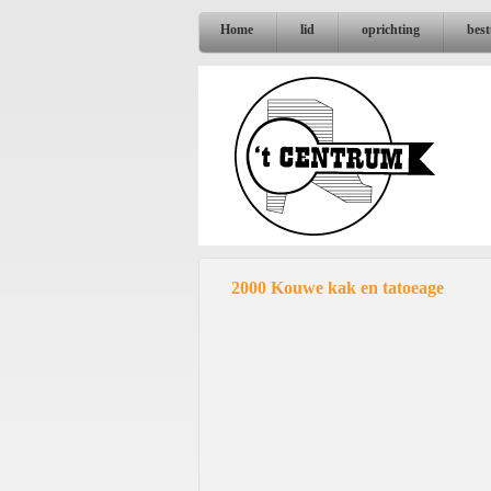
Home
lid
oprichting
bes
2000 Kouwe kak en tatoeage