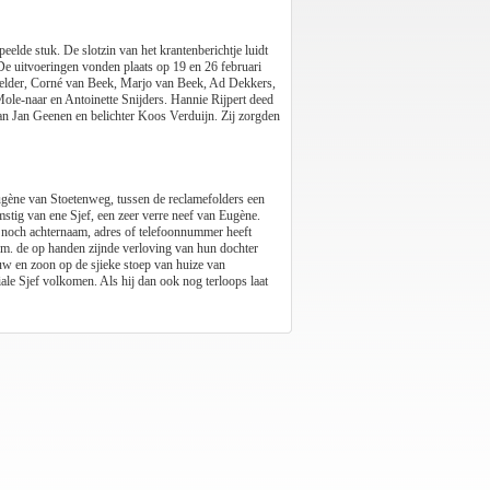
peelde stuk. De slotzin van het krantenberichtje luidt
 De uitvoeringen vonden plaats op 19 en 26 februari
elder, Corné van Beek, Marjo van Beek, Ad Dekkers,
e-naar en Antoinette Snijders. Hannie Rijpert deed
n Jan Geenen en belichter Koos Verduijn. Zij zorgden
Eugène van Stoetenweg, tussen de reclamefolders een
mstig van ene Sjef, een zeer verre neef van Eugène.
hij noch achternaam, adres of telefoonnummer heeft
.v.m. de op handen zijnde verloving van hun dochter
w en zoon op de sjieke stoep van huize van
iale Sjef volkomen. Als hij dan ook nog terloops laat