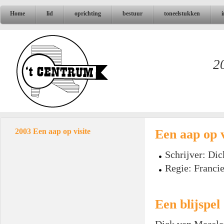
Home
lid
oprichting
bestuur
toneelstukken
2
Een aap op v
2003 Een aap op visite
Schrijver: Di
Regie: Franci
Een blijspel